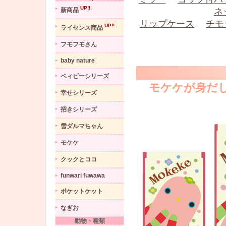
UP!!
新商品
ネ
リップケース
チモ
UP!!
ライセンス商品
フモフモさん
baby nature
ベィビーシリーズ
モケケが身だ
幸せシリーズ
招きシリーズ
雪ダルマちゃん
モケケ
クックとココ
funwari fuwawa
ポケットケット
なぎお
動物・種類