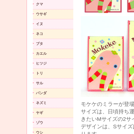
クマ
ウサギ
イヌ
ネコ
ブタ
カエル
ヒツジ
トリ
サル
パンダ
ネズミ
モケケのミラーが登
サイズは、日頃持ち
ヤギ
きたいMサイズの2サ
ゾウ
デザインは、Sサイズ
ウシ