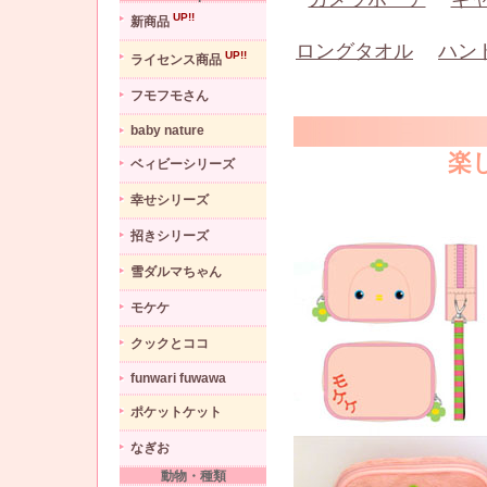
UP!!
新商品
ロングタオル
ハン
UP!!
ライセンス商品
フモフモさん
baby nature
楽
ベィビーシリーズ
幸せシリーズ
招きシリーズ
雪ダルマちゃん
モケケ
クックとココ
funwari fuwawa
ポケットケット
なぎお
動物・種類