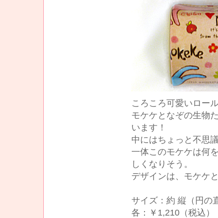
ころころ可愛いロー
モケケとなぞの生物
います！
中にはちょっと不思
一体このモケケは何
しくなりそう。
デザインは、モケケと
サイズ：約 縦（円の直
各：￥1,210（税込）