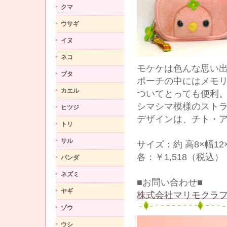
クマ
ウサギ
イヌ
ネコ
モケケは色んな思い
ブタ
ポーチの中にはメモ
カエル
ついてとっても便利
シマシマ模様のスト
ヒツジ
デザインは、チト・ア
トリ
サル
サイズ：約 高8×幅12
各：￥1,518（税込）
パンダ
ネズミ
■お問い合わせ■
ヤギ
株式会社マリモクラフ
ゾウ
ウシ